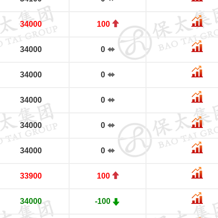
34000
100
34000
0
34000
0
34000
0
34000
0
34000
0
33900
100
34000
-100