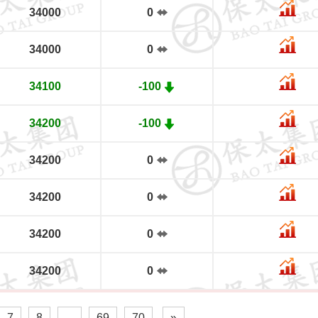
34000
0
34000
0
34100
-100
34200
-100
34200
0
34200
0
34200
0
34200
0
7
8
...
69
70
»