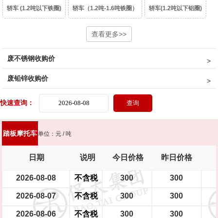
轿车 (1.2吨以下铁圈)
轿车（1.2吨-1.6吨铁圈）
轿车(1.2吨以下铝圈)
轿车（1.2吨-1.6吨铝圈）
豪华轿车（1.6吨以上铝圈）
查看更多>>
面包车(铁圈)
废不锈钢收购价
面包车(铝圈)
皮卡车(铁圈)
皮卡车(铝圈)
柴油皮卡车（铁圈）
废铅锌收购价
柴油皮卡车（铝圈）
货车(2吨以下 )
货车(2吨以上 )
货车(5吨以上 )
快速查询：
货车(8吨以上)(集装箱、自卸车减50元/吨)
中巴、校巴
豪华大巴
踏板摩托车
单位：元 / 吨
新能源轿车（铝圈）
新能源轿车（铁圈）
摩托车
踏板摩托车
日期
说明
今日价格
昨日价格
大型电瓶车
中型电瓶车
小型电瓶车
2026-08-08
不含税
300
300
2026-08-07
不含税
300
300
2026-08-06
不含税
300
300