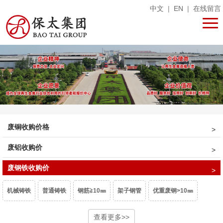
中文
|
EN
|
在线留言
废铜收购价格
废铝收购价
废钢铁收购价
机械铸铁
普通铸铁
钢筋≧10㎜
架子钢管
优重废钢>10㎜
重型废钢6-10㎜
中型废钢4-6㎜
查看更多>>
小型废钢2-4㎜
统料0.8-2㎜