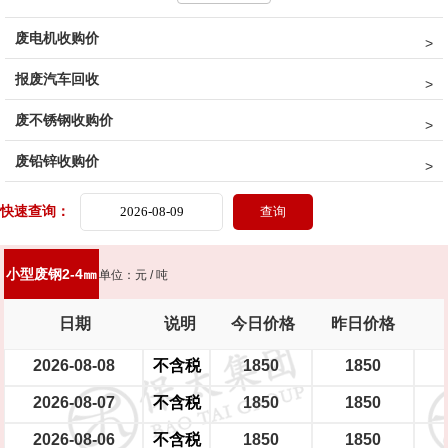
废电机收购价
油桶
镀锌铁片
干净彩钢瓦
轻薄料<0.8mm
钢丝绳
钢刨花
报废汽车回收
边角冲片
矽钢片
花色铁罐
锰钢
废不锈钢收购价
废铅锌收购价
快速查询：
小型废钢2-4㎜
单位：元 / 吨
日期
说明
今日价格
昨日价格
2026-08-08
不含税
1850
1850
2026-08-07
不含税
1850
1850
2026-08-06
不含税
1850
1850