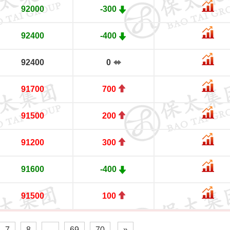
92000
-300
92400
-400
92400
0
91700
700
91500
200
91200
300
91600
-400
91500
100
7
8
...
69
70
»