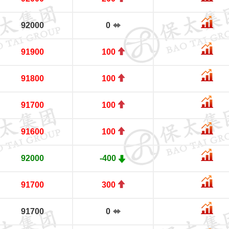
92000
0
91900
100
91800
100
91700
100
91600
100
92000
-400
91700
300
91700
0