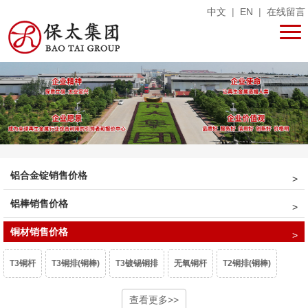
中文
|
EN
|
在线留言
铝合金锭销售价格
铝棒销售价格
铜材销售价格
T3铜杆
T3铜排(铜棒)
T3镀锡铜排
无氧铜杆
T2铜排(铜棒)
T2镀锡铜排
异型铜排
T1铜排
查看更多>>
微晶磷铜球
阳极磷铜球