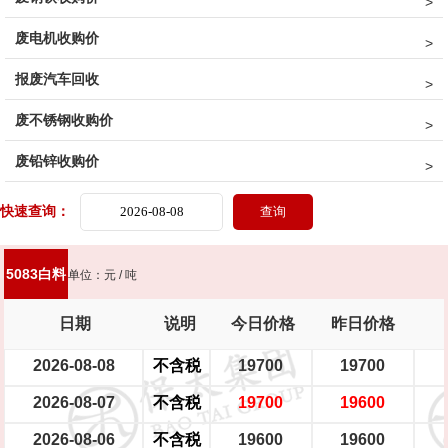
废电机收购价
7系白料
非标7系白料
型材铝屑
光亮铝线
铝线
钢芯铝绞线
报废汽车回收
拉丝铝线
铝水箱
干净铝模板
活塞
机体
汽车轮毂
废不锈钢收购价
摩托车轮毂
机械生铝
民用生铝
生铝白料
非标生铝白料
废铅锌收购价
破碎浮选熟铝水价
破碎熟铝水价
破碎生铝水价
熟铝屑铝水价
快速查询：
生铝屑铝水价
5083白料
单位：元 / 吨
日期
说明
今日价格
昨日价格
2026-08-08
不含税
19700
19700
2026-08-07
不含税
19700
19600
2026-08-06
不含税
19600
19600