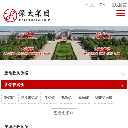
中文
|
EN
|
在线留言
废铜收购价格
废铝收购价
熟铝锭
易拉罐铝锭
生铝锭
熟杂铝
易拉罐
铜管铝水箱
1系白料
6063白料
型材旧料
查看更多>>
喷涂型材
铝卷门
6061白料
废钢铁收购价
非标6061
6082白料
2系白料
3系白料
5052白料
5083白料