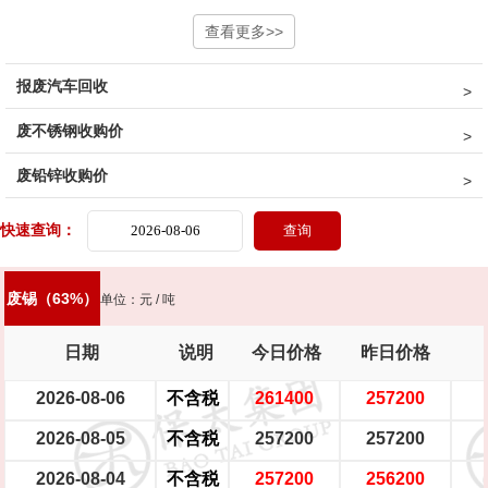
小压缩机
铝芯电机
三相电大口水泵
查看更多>>
单相潜水泵
深井水泵
报废汽车回收
家用铁壳水泵
家用铝壳水泵
鼓风机
家用电扇
家用台扇
废不锈钢收购价
SJ变压器
S9-50以下
S9-80KVA
S9-100以上
互感器
废铅锌收购价
废锡（63%）
机械镁
快速查询：
废锡（63%）
单位：元 / 吨
日期
说明
今日价格
昨日价格
2026-08-06
不含税
261400
257200
2026-08-05
不含税
257200
257200
2026-08-04
不含税
257200
256200