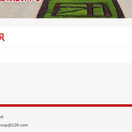
识
ed
oup@126.com