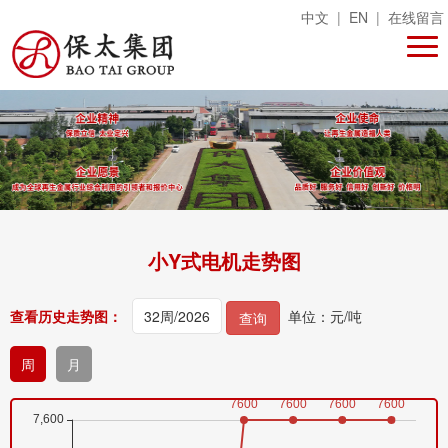
中文
|
EN
|
在线留言
小Y式电机走势图
查看历史走势图：
单位：元/吨
查询
周
月