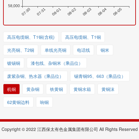
高压电缆铜、T1铜(含税)
高压电缆铜、T1铜
光亮铜、T2铜
单线光亮铜
电话线
铜米
镀锡铜
漆包线、杂铜米（乘品位）
废紫杂铜、热水器（乘品位）
锡青铜95、663（乘品位）
机铜
黄杂铜
铁黄铜
黄铜水箱
黄铜沫
62黄铜边料
响铜
Copyright © 2022 江西保太有色金属集团有限公司 All Rights Reserved