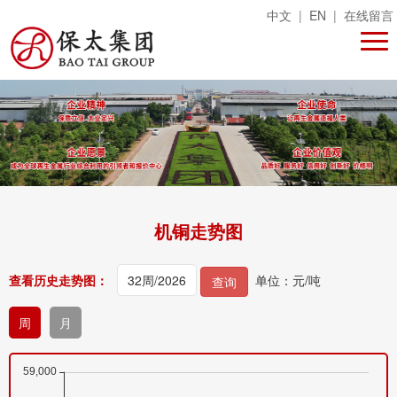
中文
|
EN
|
在线留言
机铜走势图
查看历史走势图：
单位：元/吨
查询
周
月