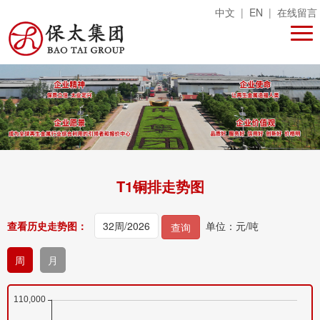
中文
|
EN
|
在线留言
T1铜排走势图
查看历史走势图：
单位：元/吨
查询
周
月