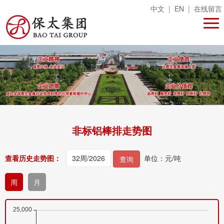
中文
|
EN
|
在线留言
非标铝棒排走势图
查看历史走势图：
单位：元/吨
查询
周
月